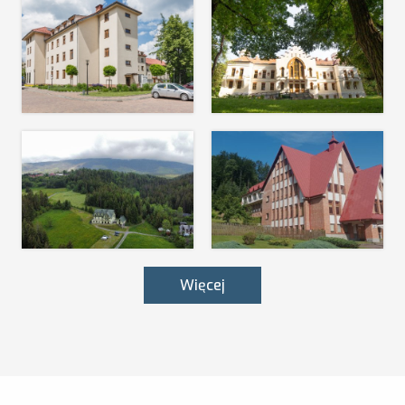
DOMUS MATER
Dobry Zakątek - Dom
Rekolekcyjny
Czytaj więcej
Czytaj więcej
Trzy Jaskółki na Siarce
Korbielów Dominikański
Dom Rekolekcyjny
Czytaj więcej
Czytaj więcej
Więcej