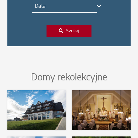
Data
Szukaj
Domy rekolekcyjne
Hotel Zbójnicówka
WSM Stadniki
Czytaj więcej
Czytaj więcej