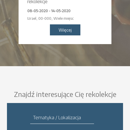
rekolekcje
02-08
08-05-2020 - 14-05-2020
Zako
Izrael
,
00-000
,
Wiele miejsc
Więcej
Znajdź interesujące Cię rekolekcje